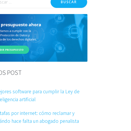
BUSCAR
OS POST
jores software para cumplir la Ley de
eligencia artificial
tafas por internet: cómo reclamar y
ándo hace falta un abogado penalista