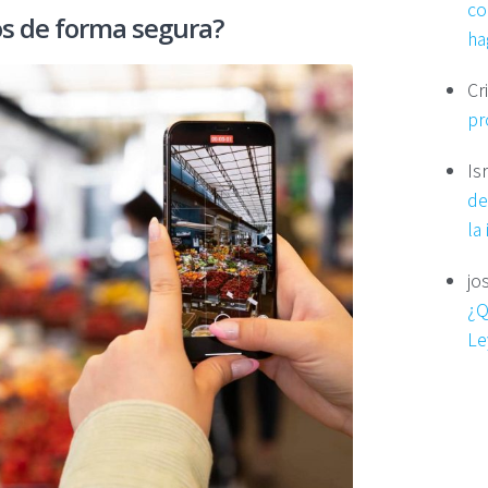
co
s de forma segura?
ha
Cr
pr
Is
de
la
jo
¿Q
Le