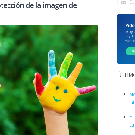
tección de la imagen de
ÚLTIM
Me
int
Es
cu