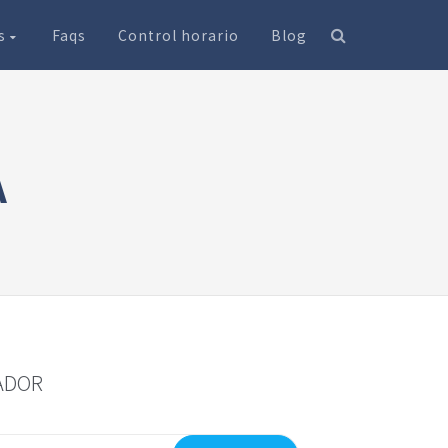
os
Faqs
Control horario
Blog
A
ADOR