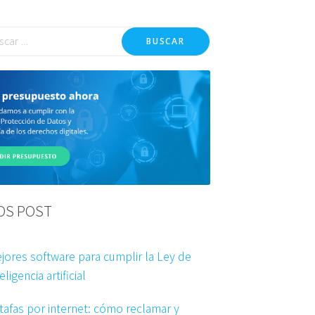
BUSCAR
OS POST
jores software para cumplir la Ley de
eligencia artificial
tafas por internet: cómo reclamar y