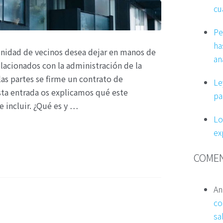
cu
Pe
ha
unidad de vecinos desea dejar en manos de
an
elacionados con la administración de la
las partes se firme un contrato de
Le
esta entrada os explicamos qué este
pa
e incluir. ¿Qué es y …
Lo
ex
COMEN
An
co
sa