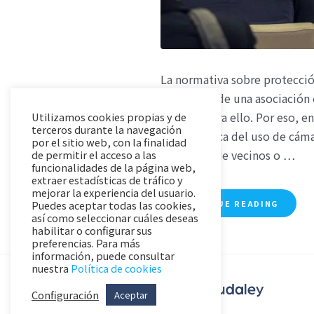
La normativa sobre protección
asambleas de una asociación e
cumplir para ello. Por eso, e
Utilizamos cookies propias y de
terceros durante la navegación
de luz acerca del uso de cáma
por el sitio web, con la finalidad
reuniones de vecinos o …
de permitir el acceso a las
funcionalidades de la página web,
extraer estadísticas de tráfico y
mejorar la experiencia del usuario.
CONTINUE READING
Puedes aceptar todas las cookies,
así como seleccionar cuáles deseas
habilitar o configurar sus
preferencias. Para más
información, puede consultar
nuestra
Política de cookies
Configuración
Aceptar