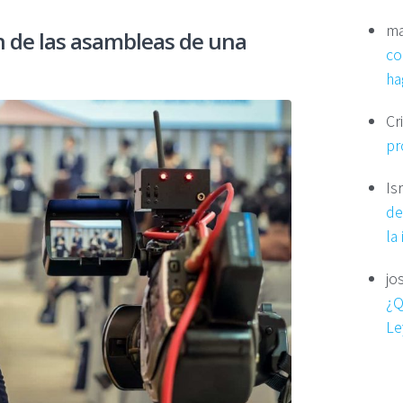
ma
ón de las asambleas de una
co
ha
Cr
pr
Is
de
la
jo
¿Q
Le