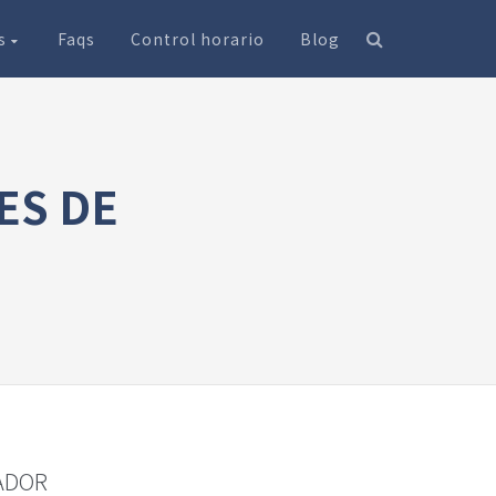
os
Faqs
Control horario
Blog
ES DE
ADOR