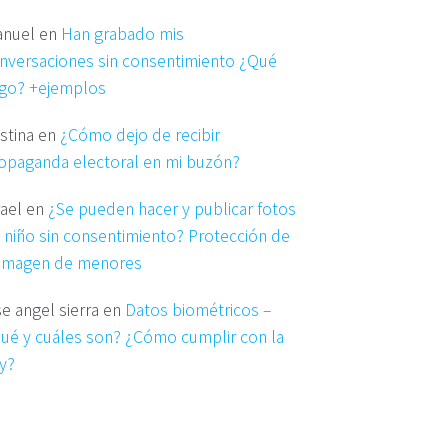
nuel
en
Han grabado mis
nversaciones sin consentimiento ¿Qué
go? +ejemplos
istina
en
¿Cómo dejo de recibir
opaganda electoral en mi buzón?
rael
en
¿Se pueden hacer y publicar fotos
 niño sin consentimiento? Protección de
 imagen de menores
se angel sierra
en
Datos biométricos –
ué y cuáles son? ¿Cómo cumplir con la
y?