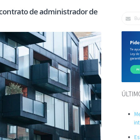
 contrato de administrador de
ÚLTIM
Me
int
Es