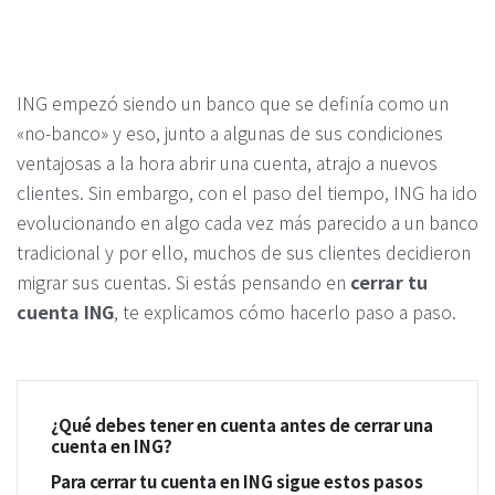
ING empezó siendo un banco que se definía como un
«no-banco» y eso, junto a algunas de sus condiciones
ventajosas a la hora abrir una cuenta, atrajo a nuevos
clientes. Sin embargo, con el paso del tiempo, ING ha ido
evolucionando en algo cada vez más parecido a un banco
tradicional y por ello, muchos de sus clientes decidieron
migrar sus cuentas. Si estás pensando en
cerrar tu
cuenta ING
, te explicamos cómo hacerlo paso a paso.
¿Qué debes tener en cuenta antes de cerrar una
cuenta en ING?
Para cerrar tu cuenta en ING sigue estos pasos