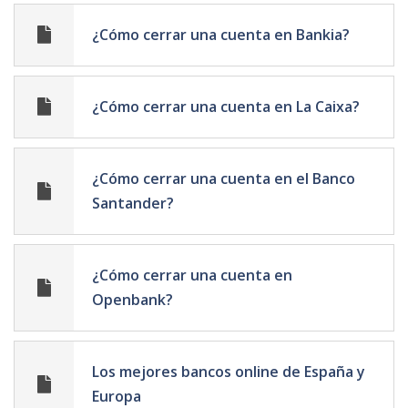
¿Cómo cerrar una cuenta en Bankia?
¿Cómo cerrar una cuenta en La Caixa?
¿Cómo cerrar una cuenta en el Banco
Santander?
¿Cómo cerrar una cuenta en
Openbank?
Los mejores bancos online de España y
Europa