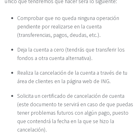
único que tendremos que hacer será lo siguiente:
Comprobar que no queda ninguna operación
pendiente por realizarse en la cuenta
(transferencias, pagos, deudas, etc.).
Deja la cuenta a cero (tendrás que transferir los
fondos a otra cuenta alternativa).
Realiza la cancelación de la cuenta a través de tu
área de clientes en la página web de ING.
Solicita un certificado de cancelación de cuenta
(este documento te servirá en caso de que puedas
tener problemas futuros con algún pago, puesto
que contendrá la fecha en la que se hizo la
cancelación).