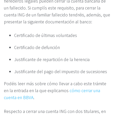
herederos legales pueden cerrar la cuenta bancaria de
un fallecido. Si cumplís este requisito, para cerrar la
cuenta ING de un familiar fallecido tendréis, además, que
presentar la siguiente documentación al banco:
Certificado de últimas voluntades
Certificado de defunción
Justificante de repartición de la herencia
Justificante del pago del impuesto de sucesiones
Podéis leer más sobre cómo llevar a cabo este trámite
en la entrada en la que explicamos
cómo cerrar una
cuenta en BBVA
.
Respecto a cerrar una cuenta ING con dos titulares, en