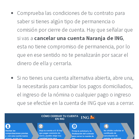
Comprueba las condiciones de tu contrato para
saber si tienes algún tipo de permanencia o
comisión por cierre de cuenta. Hay que señalar que
si vas a
cancelar una cuenta Naranja de ING
,
esta no tiene compromiso de permanencia, por lo
que en ese sentido no te penalizarán por sacar el
dinero de ella y cerrarla.
Si no tienes una cuenta alternativa abierta, abre una,
la necesitarás para cambiar los pagos domiciliados,
el ingreso de la nómina o cualquier pago o ingreso
que se efectúe en la cuenta de ING que vas a cerrar.