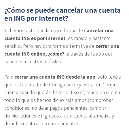
¿Cómo se puede cancelar una cuenta
en ING por Internet?
Ya hemos visto que la mejor forma de
cancelar una
cuenta ING es por Internet
, es rápido y bastante
sencillo. Pero hay otra forma alternativa de
cerrar una
cuenta ING online, ¿cómo?
, a través de la app del
banco en nuestros móviles.
Para
cerrar una cuenta ING desde la app
, solo tenéis
que ir al apartado de Configuración y entrar en Cerrar
cuenta cuando queráis hacerlo. Eso sí, tened en cuenta
todo lo que os hemos dicho más arriba (comprobar
condiciones, no dejar pagos pendientes, cambiar
domiciliaciones e ingresos a otra cuenta alternativa y
dejar la cuenta a cero previamente).