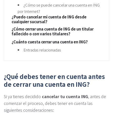
¿Cómo se puede cancelar una cuenta en ING
por Internet?
¿Puedo cancelar mi cuenta de ING desde
cualquier sucursal?
¿Cómo cerrar una cuenta de ING de un titular
fallecido o con varios titulares?
¿Cuánto cuesta cerrar una cuenta en ING?
Entradas relacionadas
¿Qué debes tener en cuenta antes
de cerrar una cuenta en ING?
Si ya tienes decidido
cancelar tu cuenta ING
, antes de
comenzar el proceso, debes tener en cuenta las
siguientes consideraciones: