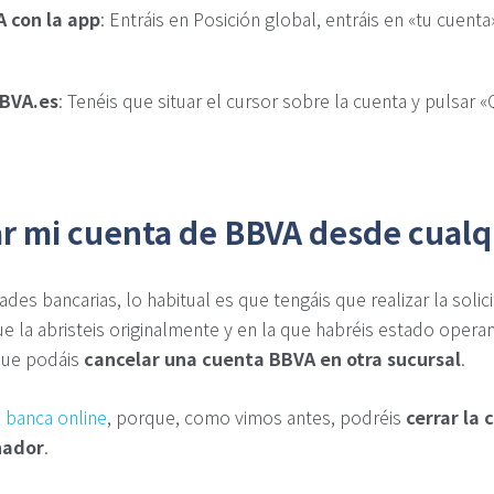
A con la app
: Entráis en Posición global, entráis en «tu cuent
BBVA.es
: Tenéis que situar el cursor sobre la cuenta y pulsar 
r mi cuenta de BBVA desde cualq
es bancarias, lo habitual es que tengáis que realizar la solic
ue la abristeis originalmente y en la que habréis estado opera
que podáis
cancelar una cuenta BBVA en otra sucursal
.
n
banca online
, porque, como vimos antes, podréis
cerrar la
nador
.