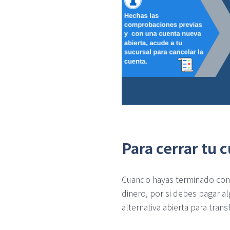
Para cerrar tu 
Cuando hayas terminado con e
dinero, por si debes pagar a
alternativa abierta para transf