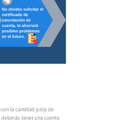
con la cantidad justa de
, deberás tener una cuenta