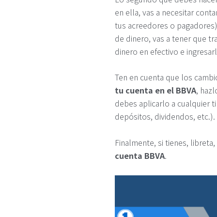
en ella, vas a necesitar con
tus acreedores o pagadores
de dinero, vas a tener que t
dinero en efectivo e ingresar
Ten en cuenta que los cambio
tu cuenta en el BBVA
, haz
debes aplicarlo a cualquier 
depósitos, dividendos, etc.).
Finalmente, si tienes, libret
cuenta BBVA
.