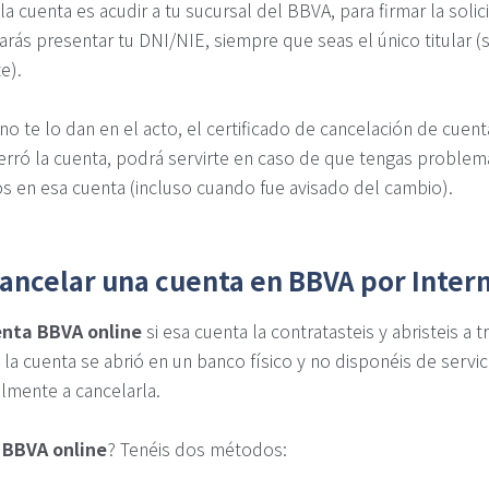
la cuenta es acudir a tu sucursal del BBVA, para firmar la solic
tarás presentar tu DNI/NIE, siempre que seas el único titular
e).
si no te lo dan en el acto, el certificado de cancelación de cu
 cerró la cuenta, podrá servirte en caso de que tengas problem
os en esa cuenta (incluso cuando fue avisado del cambio).
ancelar una cuenta en BBVA por Inter
enta BBVA online
si esa cuenta la contratasteis y abristeis a 
i la cuenta se abrió en un banco físico y no disponéis de servi
almente a cancelarla.
 BBVA online
? Tenéis dos métodos: