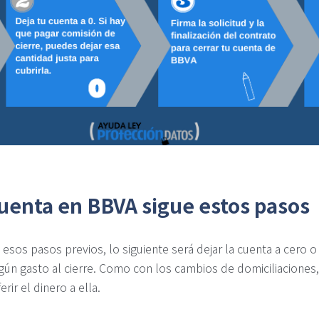
cuenta en BBVA sigue estos pasos
sos pasos previos, lo siguiente será dejar la cuenta a cero o 
lgún gasto al cierre. Como con los cambios de domiciliaciones
erir el dinero a ella.