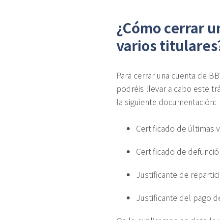
¿Cómo cerrar un
varios titulares
Para cerrar una cuenta de BBV
podréis llevar a cabo este t
la siguiente documentación:
Certificado de últimas 
Certificado de defunció
Justificante de repartic
Justificante del pago 