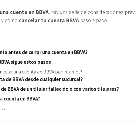
 una cuenta en BBVA
, hay una serie de consideraciones prev
s y cómo
cancelar tu cuenta BBVA
paso a paso.
nta antes de cerrar una cuenta en BBVA?
 BBVA sigue estos pasos
celar una cuenta en BBVA por Internet?
ta de BBVA desde cualquier sucursal?
de BBVA de un titular fallecido o con varios titulares?
na cuenta en BBVA?
das