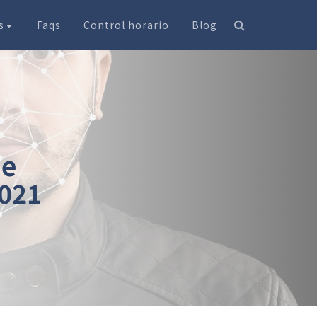
os
Faqs
Control horario
Blog
de
2021