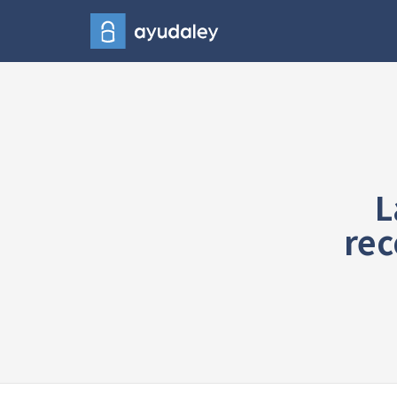
L
rec