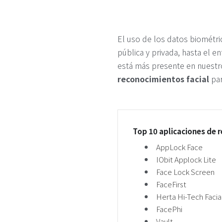
El uso de los datos biométri
pública y privada, hasta el e
está más presente en nuestro
reconocimientos facial
pa
Top 10 aplicaciones de 
AppLock Face
IObit Applock Lite
Face Lock Screen
FaceFirst
Herta Hi-Tech Facia
FacePhi
Vault