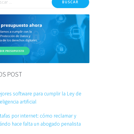
BUSCAR
OS POST
jores software para cumplir la Ley de
eligencia artificial
tafas por internet: cómo reclamar y
ándo hace falta un abogado penalista