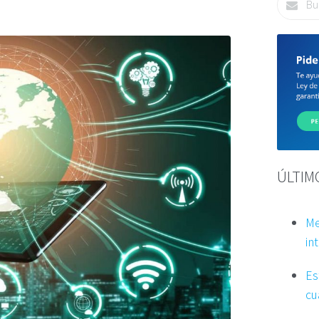
ÚLTIM
Me
int
Es
cu