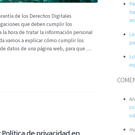
Pe
ha
rantía de los Derechos Digitales
an
igaciones que deben cumplir los
 la hora de tratar la información personal
Le
ada vamos a explicar cómo cumplir los
pa
n de datos de una página web, para que …
Lo
ex
COMEN
An
co
sa
ma
y Política de privacidad en