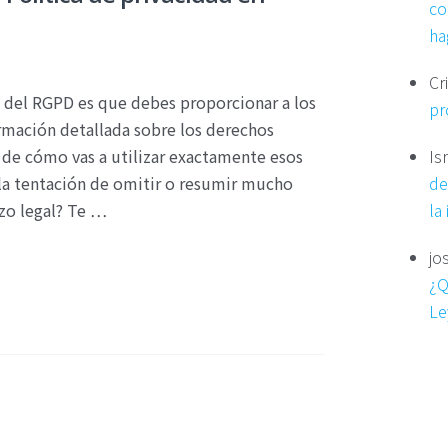
co
ha
Cr
s del RGPD es que debes proporcionar a los
pr
ormación detallada sobre los derechos
y de cómo vas a utilizar exactamente esos
Is
 la tentación de omitir o resumir mucho
de
azo legal? Te …
la
jo
¿Q
Le