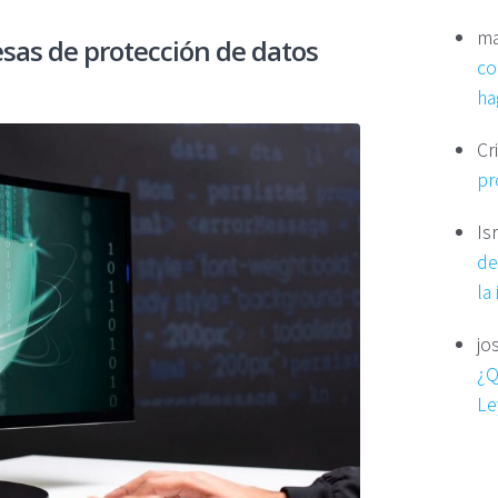
ma
sas de protección de datos
co
ha
Cr
pr
Is
de
la
jo
¿Q
Le