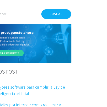
BUSCAR
OS POST
jores software para cumplir la Ley de
eligencia artificial
tafas por internet: cómo reclamar y