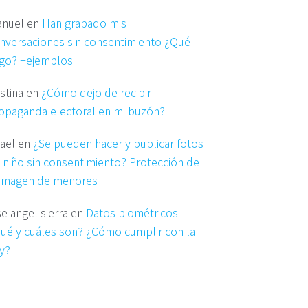
nuel
en
Han grabado mis
nversaciones sin consentimiento ¿Qué
go? +ejemplos
istina
en
¿Cómo dejo de recibir
opaganda electoral en mi buzón?
rael
en
¿Se pueden hacer y publicar fotos
 niño sin consentimiento? Protección de
 imagen de menores
se angel sierra
en
Datos biométricos –
ué y cuáles son? ¿Cómo cumplir con la
y?