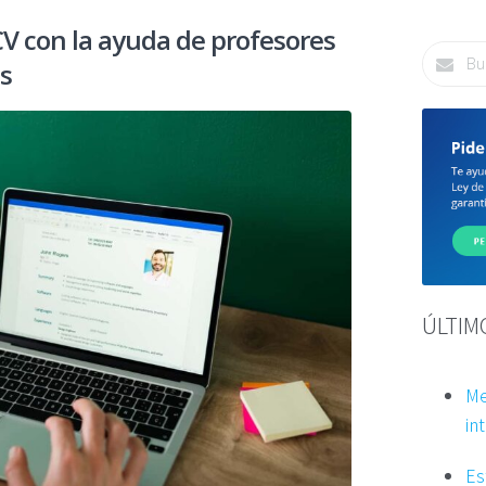
CV con la ayuda de profesores
és
ÚLTIM
Me
int
Es