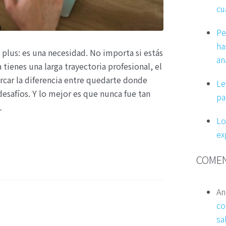
cu
Pe
ha
n plus: es una necesidad. No importa si estás
an
tienes una larga trayectoria profesional, el
car la diferencia entre quedarte donde
Le
desafíos. Y lo mejor es que nunca fue tan
pa
…
Lo
ex
COMEN
An
co
sa