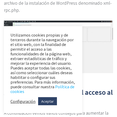
archivo de la instalación de WordPress denominado xml-
rpc.php.
Utilizamos cookies propias y de
terceros durante la navegación por
el sitio web, con la finalidad de
permitir el acceso a las
funcionalidades de la página web,
extraer estadísticas de tráfico y
mejorar la experiencia del usuario.
Puedes aceptar todas las cookies,
así como seleccionar cuáles deseas
habilitar o configurar sus
preferencias. Para más información,
puede consultar nuestra
Política de
Aumenta la seguridad del acceso al
cookies
backoffice de WordPress
Configuración
Aceptar
A continuación vemos varios consejos para aumentar la