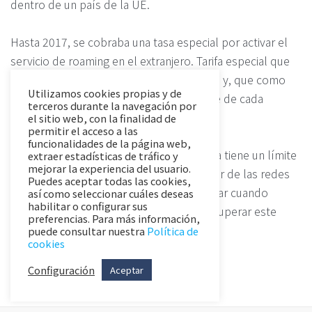
dentro de un país de la UE.
Hasta 2017, se cobraba una tasa especial por activar el
servicio de roaming en el extranjero. Tarifa especial que
sigue aplicando si viajamos fuera de la UE y, que como
Utilizamos cookies propias y de
decíamos antes, el precio fijado depende de cada
terceros durante la navegación por
compañía.
el sitio web, con la finalidad de
permitir el acceso a las
funcionalidades de la página web,
Hay que tener en cuenta que la itinerancia tiene un límite
extraer estadísticas de tráfico y
mejorar la experiencia del usuario.
de tiempo (unos 2 meses), para no abusar de las redes
Puedes aceptar todas las cookies,
extranjeras. Pero dado que se suele activar cuando
así como seleccionar cuáles deseas
habilitar o configurar sus
salimos de viaje al extranjero, sería raro superar este
preferencias. Para más información,
tiempo.
puede consultar nuestra
Política de
cookies
Configuración
Aceptar