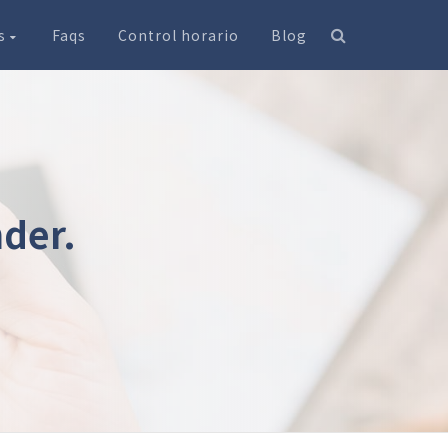
os
Faqs
Control horario
Blog
nder.