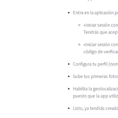
Entra en la aplicación 
«Iniciar sesión co
Tendrás que acept
«Iniciar sesión co
código de verifica
Configura tu perfil (no
Sube tus primeras foto
Habilita la geolocalizac
puesto que la app utili
Listo, ya tendrás cread