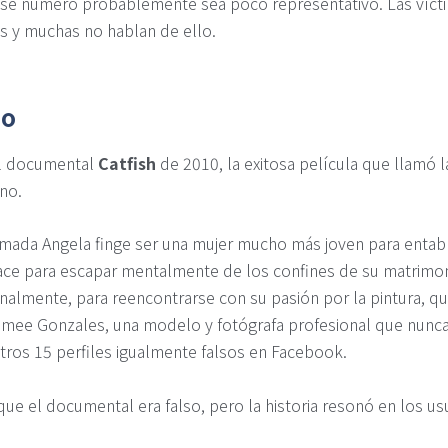
y ese número probablemente sea poco representativo. Las víct
 y muchas no hablan de ello.
no
al documental
Catfish
de 2010, la exitosa película que llamó 
no.
llamada Angela finge ser una mujer mucho más joven para entab
ace para escapar mentalmente de los confines de su matrimon
finalmente, para reencontrarse con su pasión por la pintura, q
Aimee Gonzales, una modelo y fotógrafa profesional que nunc
tros 15 perfiles igualmente falsos en Facebook.
ue el documental era falso, pero la historia resonó en los usu