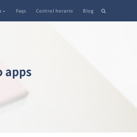
os
Faqs
Control horario
Blog
 o apps