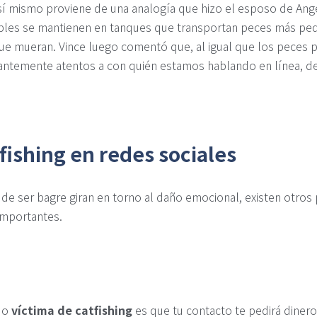
 sí mismo proviene de una analogía que hizo el esposo de Ange
les se mantienen en tanques que transportan peces más pequ
 que mueran. Vince luego comentó que, al igual que los peces
emente atentos a con quién estamos hablando en línea, de 
.
tfishing en redes sociales
 de ser bagre giran en torno al daño emocional, existen otro
importantes.
ndo
víctima de catfishing
es que tu contacto te pedirá dinero