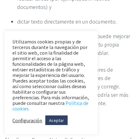
documentos) y
dictar texto directamente en un documento.
La calidad del reconocimiento de voz se puede mejorar
Utilizamos cookies propias y de
entrenando el PC y también aumentando tu propia
terceros durante la navegación por
conciencia de tu velocidad y claridad al hablar.
el sitio web, con la finalidad de
permitir el acceso a las
funcionalidades de la página web,
El reconocimiento de voz elimina los errores de
extraer estadísticas de tráfico y
mejorar la experiencia del usuario.
ortografía, pero puede haber varios errores de
Puedes aceptar todas las cookies,
interpretación que necesitarás encontrar y corregir.
así como seleccionar cuáles deseas
habilitar o configurar sus
Dependiendo de tus necesidades, esto podría ser más
preferencias. Para más información,
fácil y rápido que escribir todo manualmente.
puede consultar nuestra
Política de
cookies
Configuración
Aceptar
Dragon Naturally Speaking