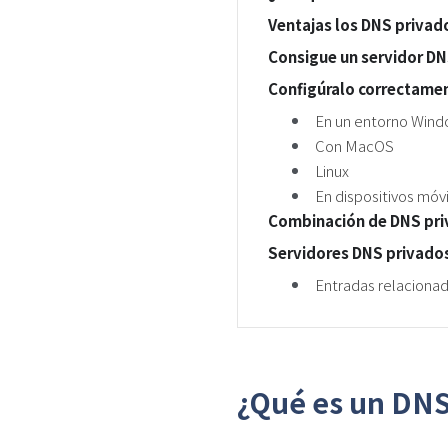
Ventajas los DNS privado
Consigue un servidor DN
Configúralo correctame
En un entorno Win
Con MacOS
Linux
En dispositivos móv
Combinación de DNS pri
Servidores DNS privado
Entradas relaciona
¿Qué es un DNS 