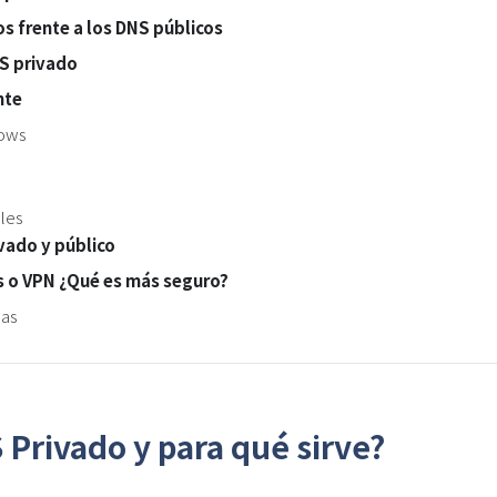
s frente a los DNS públicos
S privado
nte
dows
iles
vado y público
s o VPN ¿Qué es más seguro?
das
Privado y para qué sirve?