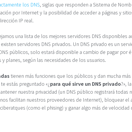
actamente los DNS
, siglas que responden a Sistema de Nomb
ción por Internet y la posibilidad de acceder a páginas y sit
rección IP real.
ejamos una lista de los mejores servidores DNS disponibles a
 existen servidores DNS privados. Un DNS privado es un serv
 DNS públicos, solo estará disponible a cambio de pagar por é
s y planes, según las necesidades de los usuarios.
adas
tienen más funciones que los públicos y dan mucha más l
si te estás preguntado «¿
para qué sirve un DNS privado
?», l
ntener nuestra privacidad (un DNS público registrará todas n
os facilitan nuestros proveedores de Internet), bloquear el 
s ciberatques (como el phising) y ganar algo más de velocidad