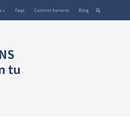
os
Faqs
Control horario
Blog
DNS
n tu