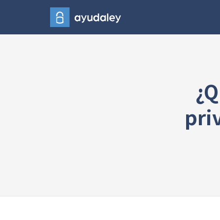
¿Q
pri