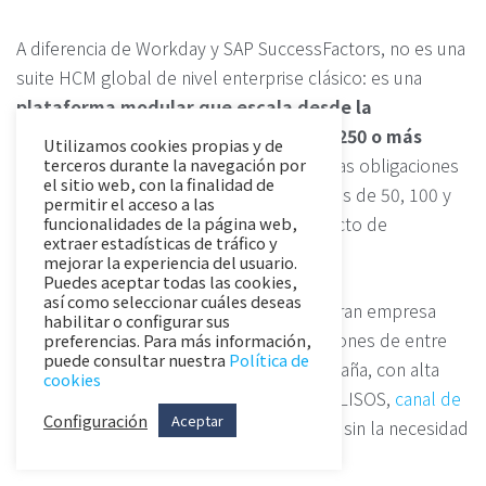
A diferencia de Workday y SAP SuccessFactors, no es una
suite HCM global de nivel enterprise clásico: es una
plataforma modular que escala desde la
micropyme hasta organizaciones de 250 o más
Utilizamos cookies propias y de
empleados
, cubriendo de forma nativa las obligaciones
terceros durante la navegación por
el sitio web, con la finalidad de
normativas que se activan en los umbrales de 50, 100 y
permitir el acceso a las
250 trabajadores sin necesidad de proyecto de
funcionalidades de la página web,
extraer estadísticas de tráfico y
implantación ni partner externo.
mejorar la experiencia del usuario.
Puedes aceptar todas las cookies,
así como seleccionar cuáles deseas
Su posicionamiento en el segmento de gran empresa
habilitar o configurar sus
responde a un perfil concreto: corporaciones de entre
preferencias. Para más información,
puede consultar nuestra
Política de
200 y 500 empleados que operan en España, con alta
cookies
complejidad normativa local (convenios, LISOS,
canal de
Configuración
Aceptar
denuncias
,
Plan de Igualdad
, AI Act) pero sin la necesidad
de una suite HCM global multipaís.