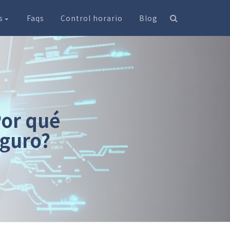
os
Faqs
Control horario
Blog
Por qué
eguro?