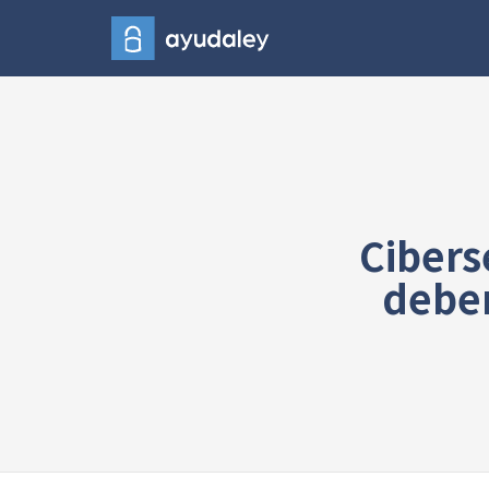
Cibers
deber