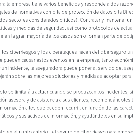
ra la empresa tiene varios beneficios y responde a dos razone
gales de normativas como la de protección de datos o la Direc
os sectores considerados críticos). Contratar y mantener un
íticas y medidas de seguridad, así como protocolos de actua
que en la gran mayoría de los casos son o forman parte de obli
 los ciberriesgos y los ciberataques hacen del ciberseguro un
ue pueden causar estos eventos en la empresa, tanto económ
ir un incidente, la aseguradora puede poner al servicio del a
jarán sobre las mejores soluciones y medidas a adoptar para
lo se limitará a actuar cuando se produzcan los incidentes, 
ión asesora y de asistencia a sus clientes, recomendándoles 
nformación a los que pueden recurrir, en función de las caract
rmáticos y sus activos de información, y ayudándoles en su im
o en el punto anterior, el seguro de ciber riesgo para empre