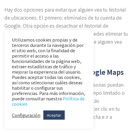
Hay dos opciones para evitar que alguien vea tu historial
de ubicaciones. El primero: elimínalos de tu cuenta de
Google. Otra opción es desactivar el historial de
ubicaciones en Google Maps. También puedes eliminar tu
Utilizamos cookies propias y de
historial de ubicaciones si te preocupa que alguien vea
terceros durante la navegación por
dónde has estado.
el sitio web, con la finalidad de
permitir el acceso a las
funcionalidades de la página web,
extraer estadísticas de tráfico y
Compartir ubicación en Google Maps
mejorar la experiencia del usuario.
Puedes aceptar todas las cookies,
así como seleccionar cuáles deseas
Google Maps da la opción de que las personas puedan
habilitar o configurar sus
compartir sus ubicaciones durante un tiempo limitado o
preferencias. Para más información,
puede consultar nuestra
Política de
indefinidamente. Para saber con quién estás
cookies
compartiendo en Google Maps debes hacer clic en tu
Configuración
Aceptar
foto de perfil en la esquina superior derecha e ir a
«Compartir ubicación».