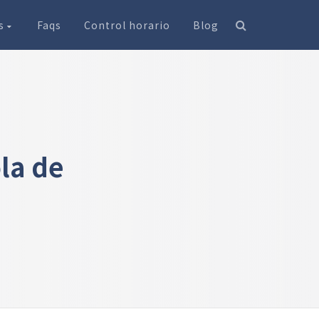
os
Faqs
Control horario
Blog
la de