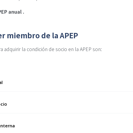
APEP anual
.
ser miembro de la APEP
a adquirir la condición de socio en la APEP son:
al
ocio
interna