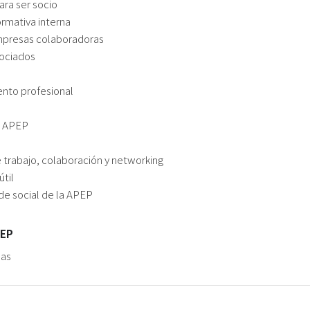
ra ser socio
ormativa interna
empresas colaboradoras
sociados
nto profesional
n APEP
trabajo, colaboración y networking
útil
ede social de la APEP
PEP
das