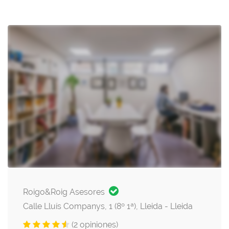
Roigo&Roig Asesores
Calle Lluís Companys, 1 (8º 1ª), Lleida - Lleida
(2 opiniones)