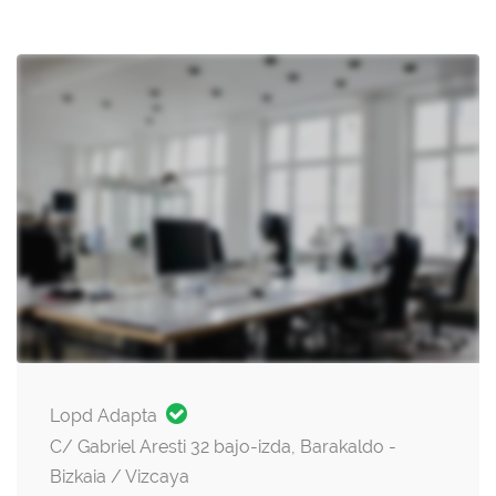
Lopd Adapta
C/ Gabriel Aresti 32 bajo-izda, Barakaldo -
Bizkaia / Vizcaya