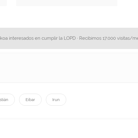
koa interesados en cumplir la LOPD · Recibimos 17.000 visitas/
stián
Eibar
Irun