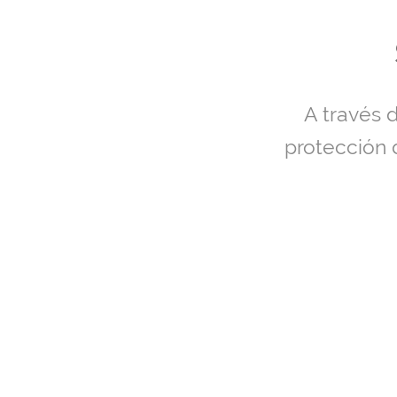
A través 
protección 