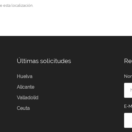
e esta localización.
Últimas solicitudes
Re
Huelva
No
Alicante
Valladolid
E-M
Ceuta