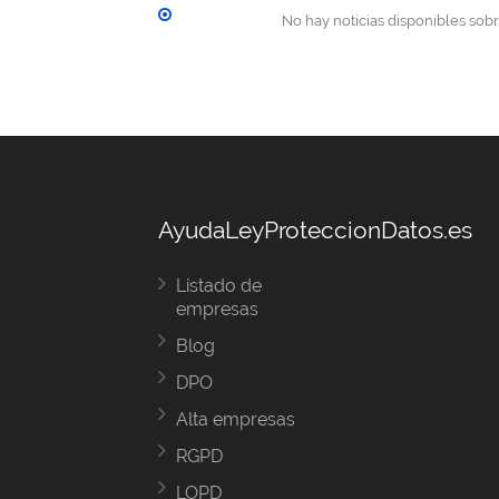
No hay noticias disponibles sobr
AyudaLeyProteccionDatos.es
Listado de
empresas
Blog
DPO
Alta empresas
RGPD
LOPD