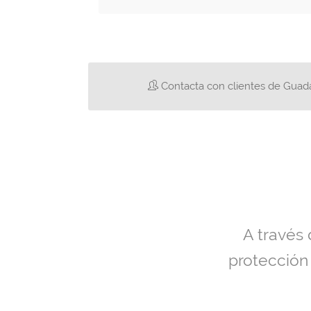
Contacta con clientes de Guada
A través
protección