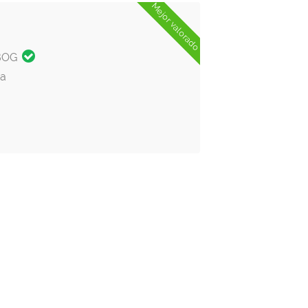
Mejor valorado
BOG
ra