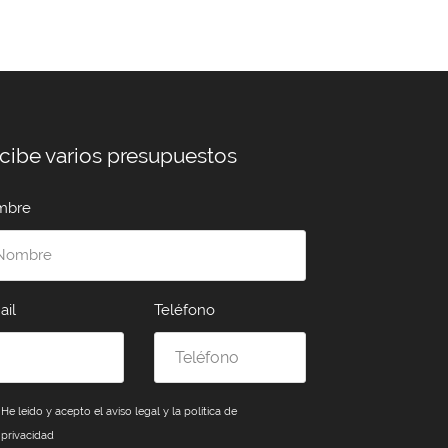
cibe varios presupuestos
mbre
ail
Teléfono
He leído y acepto el
aviso legal y la política de
privacidad