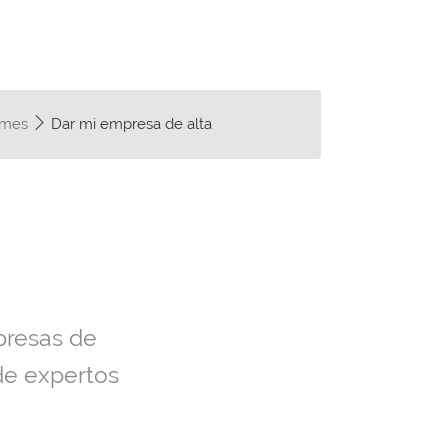
s/mes
Dar mi empresa de alta
presas de
de expertos