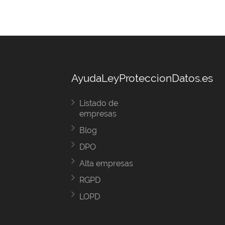
AyudaLeyProteccionDatos.es
Listado de
empresas
Blog
DPO
Alta empresas
RGPD
LOPD