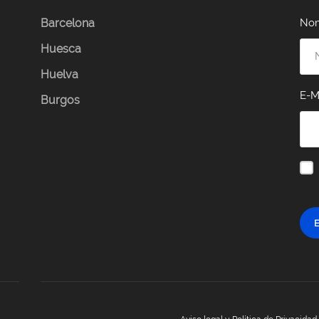
Barcelona
No
Huesca
Huelva
E-M
Burgos
E