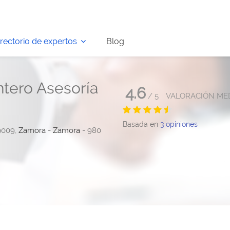
irectorio de expertos
Blog
ntero Asesoría
4.6
/
5
VALORACIÓN ME
Basada en
3
opiniones
49009,
Zamora
-
Zamora
- 980