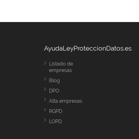
AyudaLeyProteccionDatos.es
Listado de
empresas
Blog
DPO
Alta empresas
RGPD
LOPD