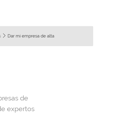
s
Dar mi empresa de alta
presas de
de expertos