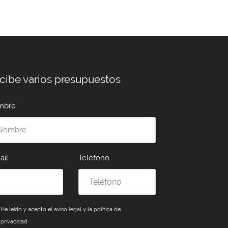
cibe varios presupuestos
mbre
ail
Teléfono
He leído y acepto el
aviso legal y la política de
privacidad