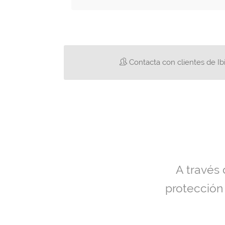
Contacta con clientes de Ib
A través
protección