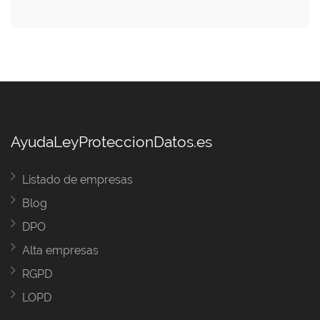
AyudaLeyProteccionDatos.es
Listado de empresas
Blog
DPO
Alta empresas
RGPD
LOPD