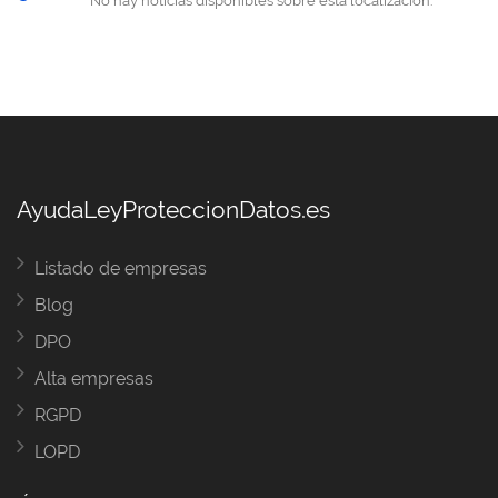
AyudaLeyProteccionDatos.es
Listado de empresas
Blog
DPO
Alta empresas
RGPD
LOPD