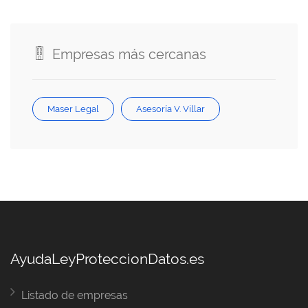
Empresas más cercanas
Maser Legal
Asesoría V. Villar
AyudaLeyProteccionDatos.es
Listado de empresas