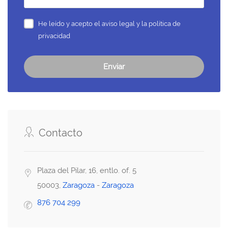
He leído y acepto el
aviso legal y la política de
privacidad
Enviar
Contacto
Plaza del Pilar, 16, entlo. of. 5
50003,
Zaragoza
-
Zaragoza
876 704 299