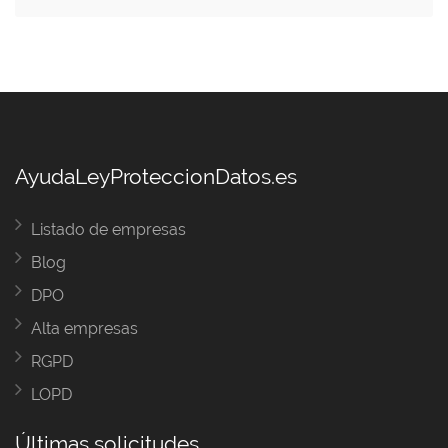
AyudaLeyProteccionDatos.es
Listado de empresas
Blog
DPO
Alta empresas
RGPD
LOPD
Últimas solicitudes