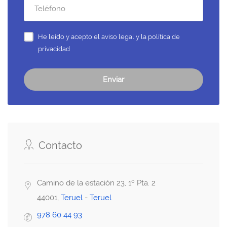
He leído y acepto el
aviso legal y la política de
privacidad
Enviar
Contacto
Camino de la estación 23, 1º Pta. 2
44001,
Teruel
-
Teruel
978 60 44 93