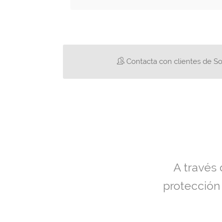
Contacta con clientes de So
A través
protección