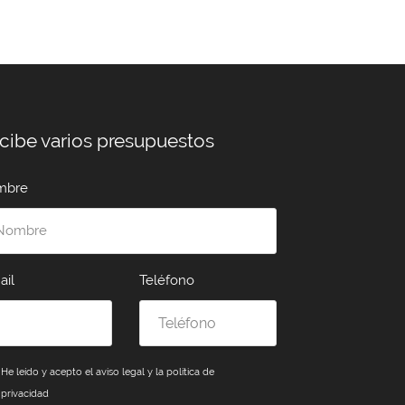
cibe varios presupuestos
mbre
ail
Teléfono
He leído y acepto el
aviso legal y la política de
privacidad