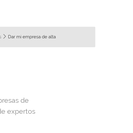
es
Dar mi empresa de alta
presas de
de expertos