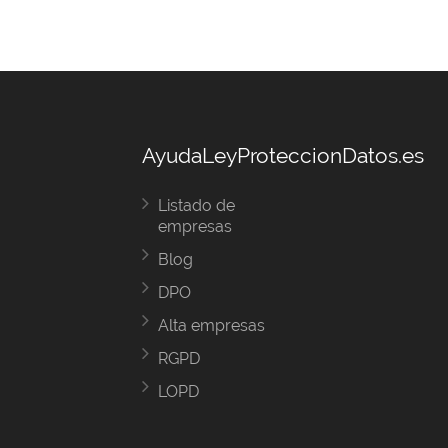
AyudaLeyProteccionDatos.es
Listado de
empresas
Blog
DPO
Alta empresas
RGPD
LOPD