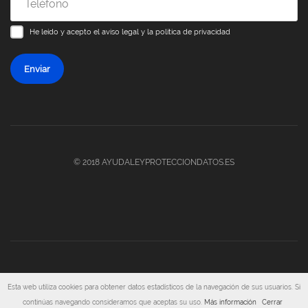
He leído y acepto el
aviso legal y la política de privacidad
Enviar
© 2018 AYUDALEYPROTECCIONDATOS.ES
Aviso legal y Política de Privacidad
·
Política de Cookies
Esta web utiliza cookies para obtener datos estadísticos de la navegación de sus usuarios. Si
continúas navegando consideramos que aceptas su uso.
Más información
Cerrar