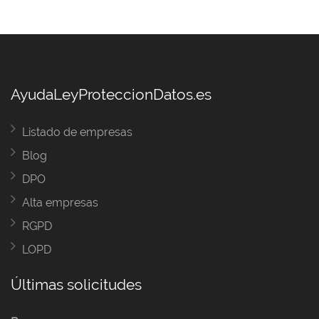
AyudaLeyProteccionDatos.es
Listado de empresas
Blog
DPO
Alta empresas
RGPD
LOPD
Últimas solicitudes