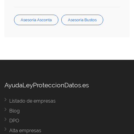
Asesoría Asconta
Asesoría Bustos
AyudaLeyProteccionDatos.es
Listado de empresas
Blog
DPO
Alta empresas