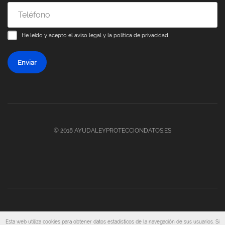
He leído y acepto el
aviso legal y la política de privacidad
Enviar
© 2018 AYUDALEYPROTECCIONDATOS.ES
Aviso legal y Política de Privacidad
·
Política de Cookies
Esta web utiliza cookies para obtener datos estadísticos de la navegación de sus usuarios. Si