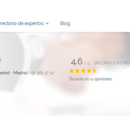
irectorio de expertos
Blog
s
4.6
/
5
VALORACIÓN ME
adrid
-
Madrid
- 91 561 17 12
Basada en
4
opiniones