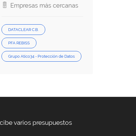
Empresas más cercanas
DATACLEAR C.B.
PFA REBISS
Grupo Atico34 - Protección de Datos
cibe varios presupuestos