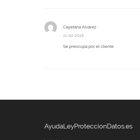
Cayetana Alvarez
11-02-2018
Se preocupa por el cliente
AyudaLeyProteccionDatos.es